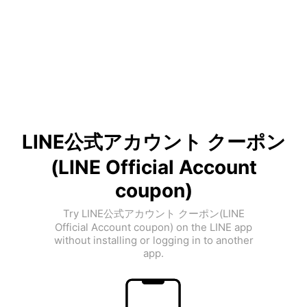
LINE公式アカウント クーポン
(LINE Official Account
coupon)
Try LINE公式アカウント クーポン(LINE
Official Account coupon) on the LINE app
without installing or logging in to another
app.