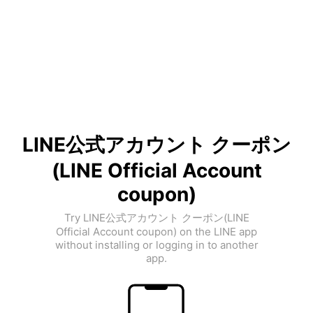
LINE公式アカウント クーポン
(LINE Official Account
coupon)
Try LINE公式アカウント クーポン(LINE
Official Account coupon) on the LINE app
without installing or logging in to another
app.