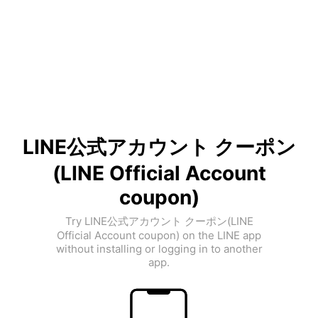
LINE公式アカウント クーポン
(LINE Official Account
coupon)
Try LINE公式アカウント クーポン(LINE
Official Account coupon) on the LINE app
without installing or logging in to another
app.