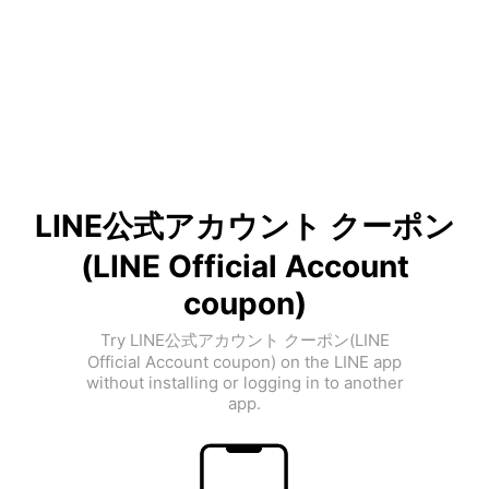
LINE公式アカウント クーポン
(LINE Official Account
coupon)
Try LINE公式アカウント クーポン(LINE
Official Account coupon) on the LINE app
without installing or logging in to another
app.