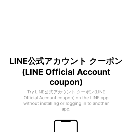
LINE公式アカウント クーポン
(LINE Official Account
coupon)
Try LINE公式アカウント クーポン(LINE
Official Account coupon) on the LINE app
without installing or logging in to another
app.