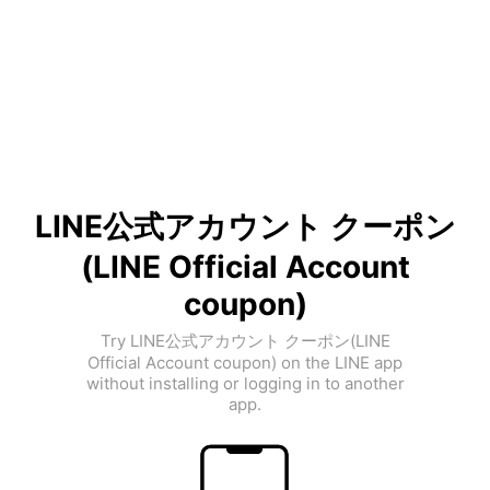
LINE公式アカウント クーポン
(LINE Official Account
coupon)
Try LINE公式アカウント クーポン(LINE
Official Account coupon) on the LINE app
without installing or logging in to another
app.