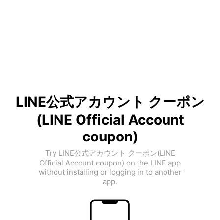
LINE公式アカウント クーポン
(LINE Official Account
coupon)
Try LINE公式アカウント クーポン(LINE
Official Account coupon) on the LINE app
without installing or logging in to another
app.