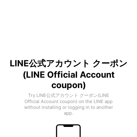
LINE公式アカウント クーポン
(LINE Official Account
coupon)
Try LINE公式アカウント クーポン(LINE
Official Account coupon) on the LINE app
without installing or logging in to another
app.