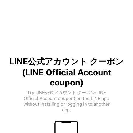
LINE公式アカウント クーポン
(LINE Official Account
coupon)
Try LINE公式アカウント クーポン(LINE
Official Account coupon) on the LINE app
without installing or logging in to another
app.