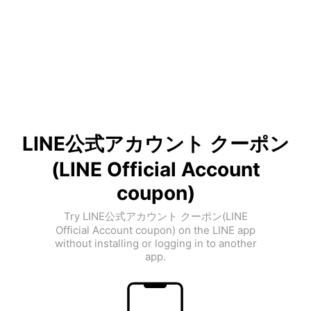
LINE公式アカウント クーポン
(LINE Official Account
coupon)
Try LINE公式アカウント クーポン(LINE
Official Account coupon) on the LINE app
without installing or logging in to another
app.