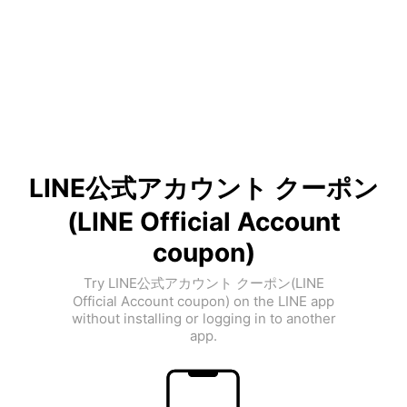
LINE公式アカウント クーポン
(LINE Official Account
coupon)
Try LINE公式アカウント クーポン(LINE
Official Account coupon) on the LINE app
without installing or logging in to another
app.