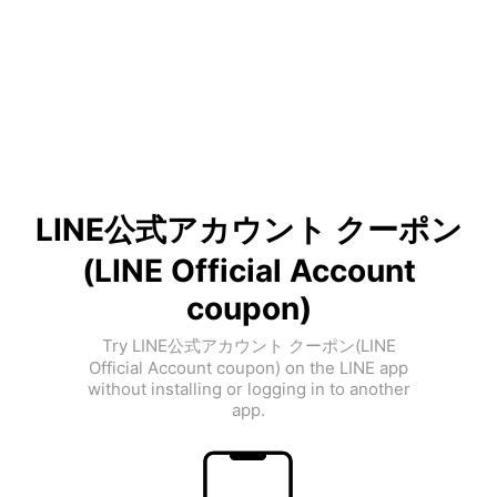
LINE公式アカウント クーポン
(LINE Official Account
coupon)
Try LINE公式アカウント クーポン(LINE
Official Account coupon) on the LINE app
without installing or logging in to another
app.