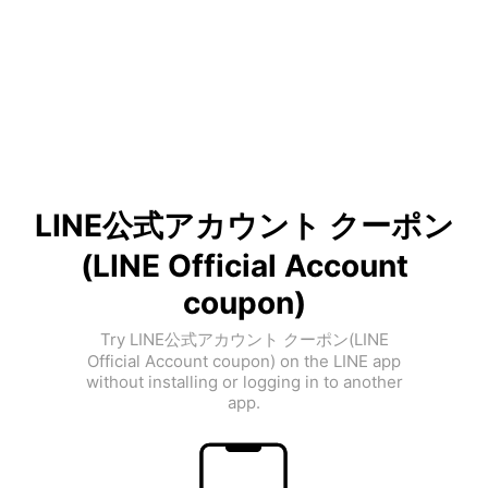
LINE公式アカウント クーポン
(LINE Official Account
coupon)
Try LINE公式アカウント クーポン(LINE
Official Account coupon) on the LINE app
without installing or logging in to another
app.