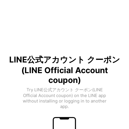
LINE公式アカウント クーポン
(LINE Official Account
coupon)
Try LINE公式アカウント クーポン(LINE
Official Account coupon) on the LINE app
without installing or logging in to another
app.