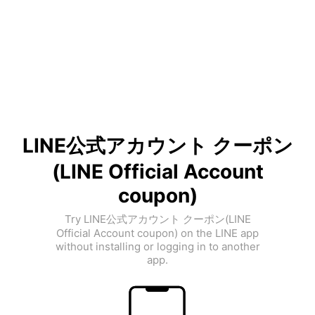
LINE公式アカウント クーポン
(LINE Official Account
coupon)
Try LINE公式アカウント クーポン(LINE
Official Account coupon) on the LINE app
without installing or logging in to another
app.