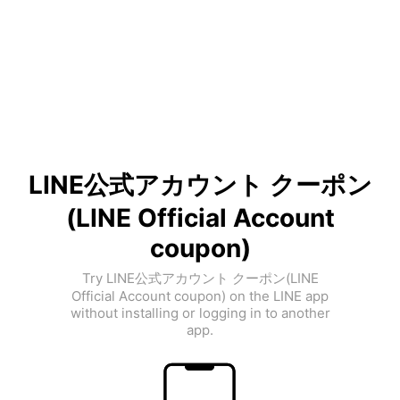
LINE公式アカウント クーポン
(LINE Official Account
coupon)
Try LINE公式アカウント クーポン(LINE
Official Account coupon) on the LINE app
without installing or logging in to another
app.