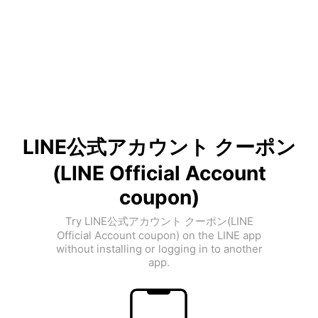
LINE公式アカウント クーポン
(LINE Official Account
coupon)
Try LINE公式アカウント クーポン(LINE
Official Account coupon) on the LINE app
without installing or logging in to another
app.