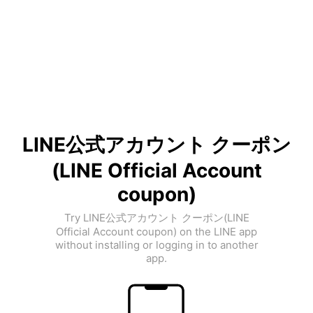
LINE公式アカウント クーポン
(LINE Official Account
coupon)
Try LINE公式アカウント クーポン(LINE
Official Account coupon) on the LINE app
without installing or logging in to another
app.