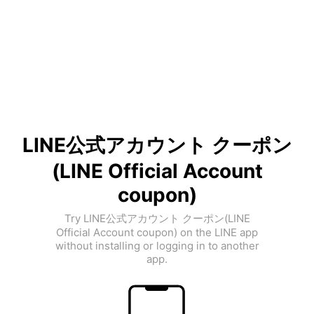
LINE公式アカウント クーポン
(LINE Official Account
coupon)
Try LINE公式アカウント クーポン(LINE
Official Account coupon) on the LINE app
without installing or logging in to another
app.