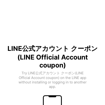
LINE公式アカウント クーポン
(LINE Official Account
coupon)
Try LINE公式アカウント クーポン(LINE
Official Account coupon) on the LINE app
without installing or logging in to another
app.