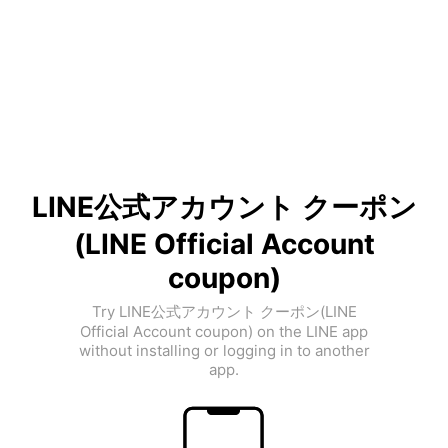
LINE公式アカウント クーポン
(LINE Official Account
coupon)
Try LINE公式アカウント クーポン(LINE
Official Account coupon) on the LINE app
without installing or logging in to another
app.