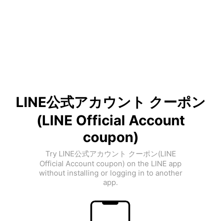
LINE公式アカウント クーポン
(LINE Official Account
coupon)
Try LINE公式アカウント クーポン(LINE
Official Account coupon) on the LINE app
without installing or logging in to another
app.