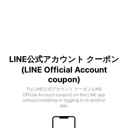
LINE公式アカウント クーポン
(LINE Official Account
coupon)
Try LINE公式アカウント クーポン(LINE
Official Account coupon) on the LINE app
without installing or logging in to another
app.