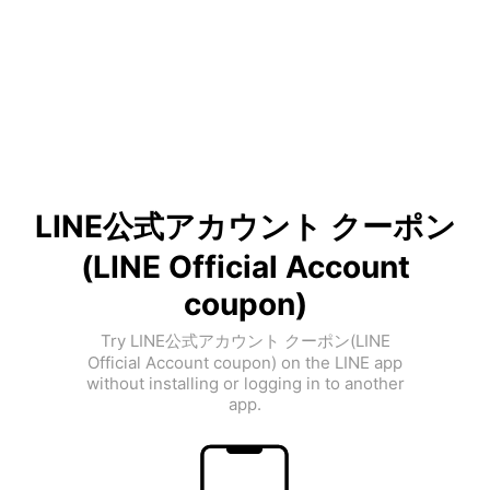
LINE公式アカウント クーポン
(LINE Official Account
coupon)
Try LINE公式アカウント クーポン(LINE
Official Account coupon) on the LINE app
without installing or logging in to another
app.