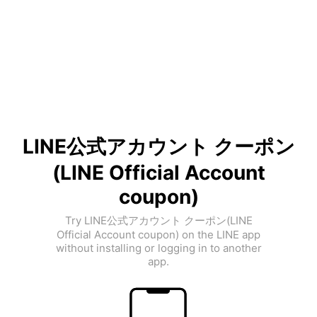
LINE公式アカウント クーポン
(LINE Official Account
coupon)
Try LINE公式アカウント クーポン(LINE
Official Account coupon) on the LINE app
without installing or logging in to another
app.