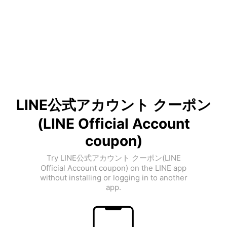
LINE公式アカウント クーポン
(LINE Official Account
coupon)
Try LINE公式アカウント クーポン(LINE
Official Account coupon) on the LINE app
without installing or logging in to another
app.