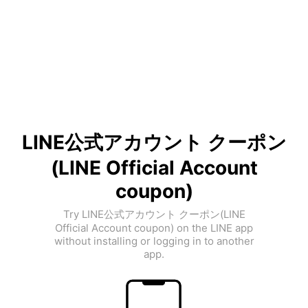
LINE公式アカウント クーポン
(LINE Official Account
coupon)
Try LINE公式アカウント クーポン(LINE
Official Account coupon) on the LINE app
without installing or logging in to another
app.