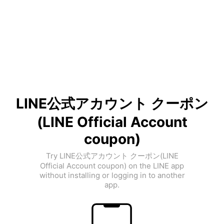
LINE公式アカウント クーポン
(LINE Official Account
coupon)
Try LINE公式アカウント クーポン(LINE
Official Account coupon) on the LINE app
without installing or logging in to another
app.