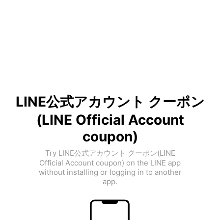
LINE公式アカウント クーポン
(LINE Official Account
coupon)
Try LINE公式アカウント クーポン(LINE
Official Account coupon) on the LINE app
without installing or logging in to another
app.