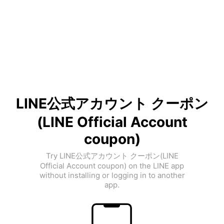
LINE公式アカウント クーポン
(LINE Official Account
coupon)
Try LINE公式アカウント クーポン(LINE
Official Account coupon) on the LINE app
without installing or logging in to another
app.