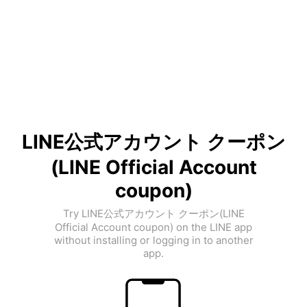
LINE公式アカウント クーポン
(LINE Official Account
coupon)
Try LINE公式アカウント クーポン(LINE
Official Account coupon) on the LINE app
without installing or logging in to another
app.