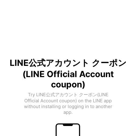
LINE公式アカウント クーポン
(LINE Official Account
coupon)
Try LINE公式アカウント クーポン(LINE
Official Account coupon) on the LINE app
without installing or logging in to another
app.