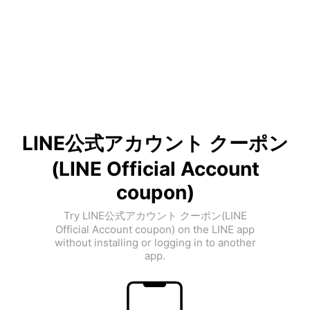
LINE公式アカウント クーポン
(LINE Official Account
coupon)
Try LINE公式アカウント クーポン(LINE
Official Account coupon) on the LINE app
without installing or logging in to another
app.