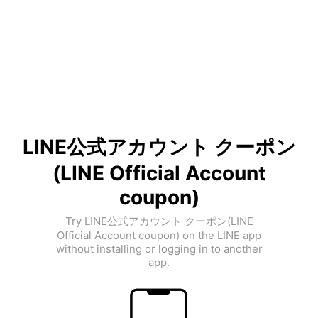
LINE公式アカウント クーポン
(LINE Official Account
coupon)
Try LINE公式アカウント クーポン(LINE
Official Account coupon) on the LINE app
without installing or logging in to another
app.