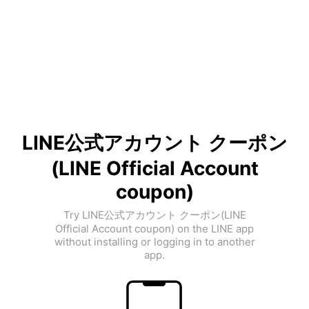
LINE公式アカウント クーポン
(LINE Official Account
coupon)
Try LINE公式アカウント クーポン(LINE
Official Account coupon) on the LINE app
without installing or logging in to another
app.