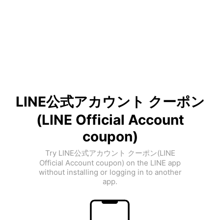
LINE公式アカウント クーポン
(LINE Official Account
coupon)
Try LINE公式アカウント クーポン(LINE
Official Account coupon) on the LINE app
without installing or logging in to another
app.