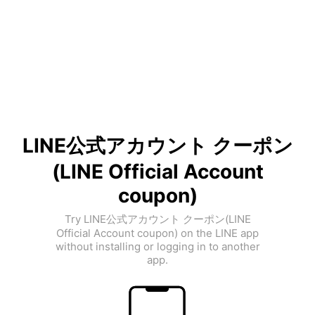
LINE公式アカウント クーポン
(LINE Official Account
coupon)
Try LINE公式アカウント クーポン(LINE
Official Account coupon) on the LINE app
without installing or logging in to another
app.