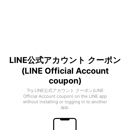
LINE公式アカウント クーポン
(LINE Official Account
coupon)
Try LINE公式アカウント クーポン(LINE
Official Account coupon) on the LINE app
without installing or logging in to another
app.