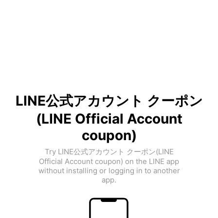
LINE公式アカウント クーポン
(LINE Official Account
coupon)
Try LINE公式アカウント クーポン(LINE
Official Account coupon) on the LINE app
without installing or logging in to another
app.