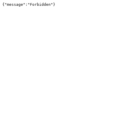
{"message":"Forbidden"}