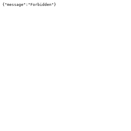
{"message":"Forbidden"}