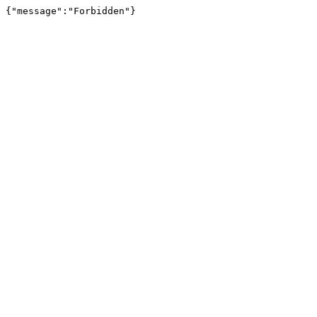
{"message":"Forbidden"}