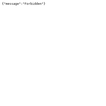
{"message":"Forbidden"}