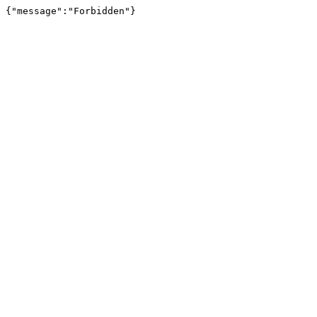
{"message":"Forbidden"}