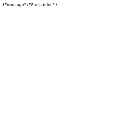
{"message":"Forbidden"}