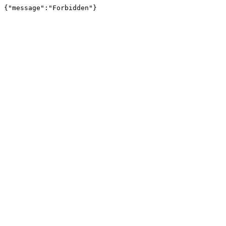
{"message":"Forbidden"}