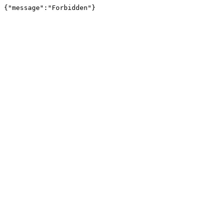
{"message":"Forbidden"}