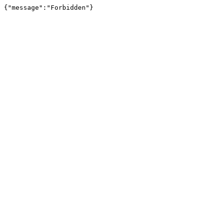
{"message":"Forbidden"}