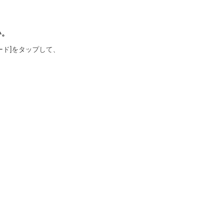
い。
ード]をタップして、