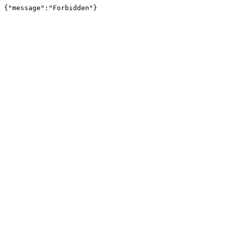
{"message":"Forbidden"}